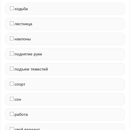
ходьба
лестница
наклоны
поднятие руки
подъем тяжестей
спорт
сон
работа
свой вариант