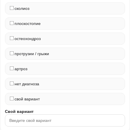
сколиоз
плоскостопие
остеохондроз
протрузии / грыжи
артроз
нет диагноза
свой вариант
Свой вариант