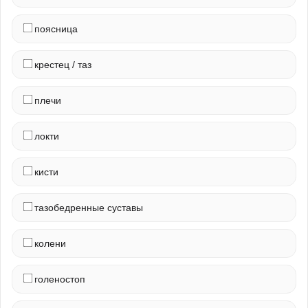
поясница
крестец / таз
плечи
локти
кисти
тазобедренные суставы
колени
голеностоп